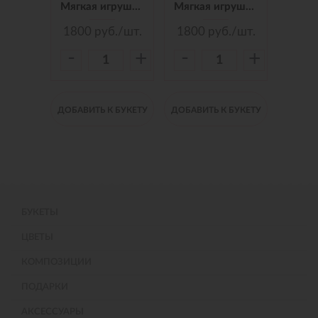
Мягкая игрушка Зайчик Jack&Lin в Синем Платье, 25 см
Мягкая игрушка Зайчик Jack&Lin в Красных Штанишках,25 см
Мягкая игрушка Зайчик Jack&Lin Морячок в Синих штанишках,25
./шт.
1800
руб./шт.
1800
руб./шт.
150
-
-
-
+
+
+
 БУКЕТУ
ДОБАВИТЬ К БУКЕТУ
ДОБАВИТЬ К БУКЕТУ
ДОБАВИ
БУКЕТЫ
ЦВЕТЫ
КОМПОЗИЦИИ
ПОДАРКИ
АКСЕССУАРЫ