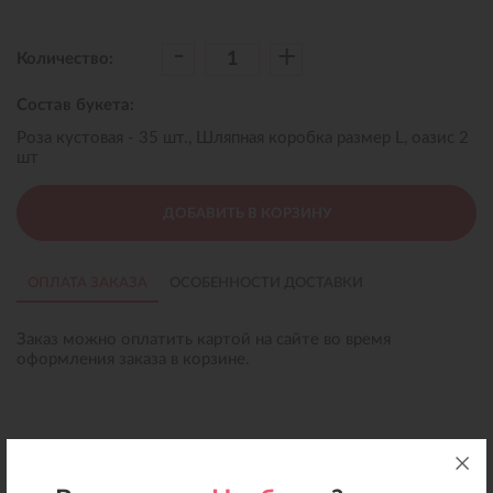
-
+
Количество:
Состав букета:
Роза кустовая - 35 шт., Шляпная коробка размер L, оазис 2
шт
ДОБАВИТЬ В КОРЗИНУ
ОПЛАТА ЗАКАЗА
ОСОБЕННОСТИ ДОСТАВКИ
Заказ можно оплатить картой на сайте во время
оформления заказа в корзине.