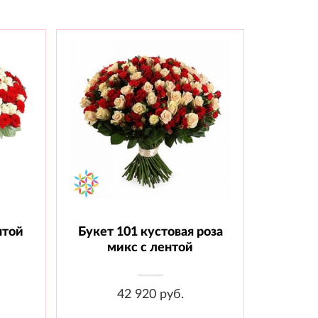
нтой
Букет 101 кустовая роза
шт.,
Состав: Роза кустовая - 101 шт.,
Лента
микс с лентой
42 920 руб.