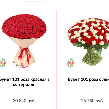
Букет 101 роза красная в
Букет 101 роза с ле
Состав: Роза 70 см - 101 шт.,
Состав: Роза 60 см - 101 
Материал
Лента
материале
30 840 руб.
25 750 руб.