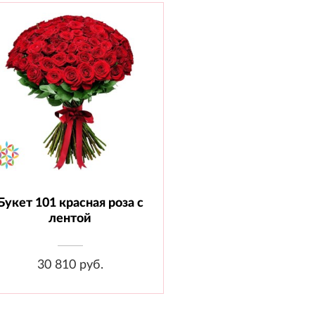
Букет 101 красная роза с
Состав: Роза 70 см - 101 шт.,
Лента
лентой
30 810 руб.