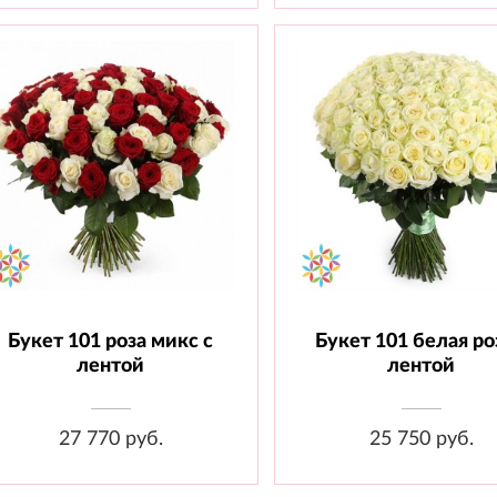
Букет 101 роза микс с
Букет 101 белая ро
Состав: Роза 60 см - 101 шт.,
Состав: Роза 70 см - 101 
Лента.
Лента.
лентой
лентой
27 770 руб.
25 750 руб.