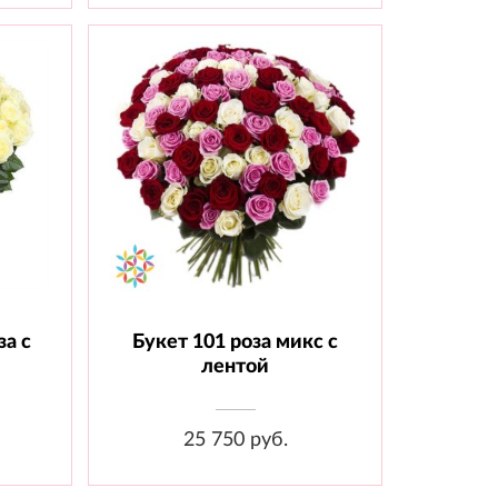
за с
Букет 101 роза микс с
шт.,
Состав: Роза 70 см - 101 шт.,
Лента
лентой
25 750 руб.