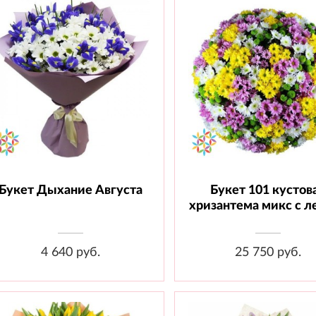
Букет Дыхание Августа
Букет 101 кустов
Состав: Ирис - 15 шт.,
Состав: Хризантема кусто
Хризантема кустовая - 10 шт.,
101 шт., Лента
хризантема микс с л
Материал
4 640 руб.
25 750 руб.