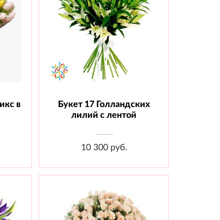
икс в
Букет 17 Голландских
т.,
Состав: Лилия 17 шт., Лента
лилий с лентой
10 300 руб.