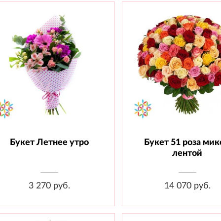
Букет Летнее утро
Букет 51 роза мик
Состав: Кустовая роза - 2 шт.,
Состав: Роза 60 см - 51 
льстромерия - 3 шт., Гвоздика -
Лента
лентой
 шт., Гербера - 1 шт., Эвкалипт -
3 шт., Материал
3 270 руб.
14 070 руб.