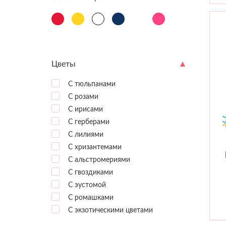
Цветы
С тюльпанами
С розами
С ирисами
С герберами
С лилиями
С хризантемами
С альстромериями
С гвоздиками
С эустомой
С ромашками
С экзотическими цветами