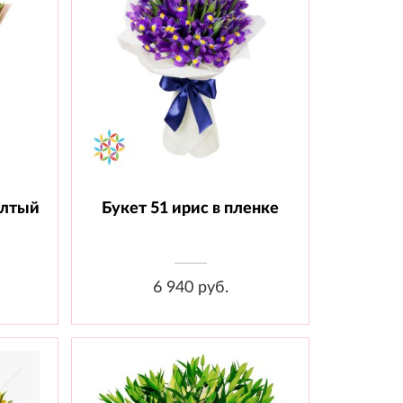
елтый
Букет 51 ирис в пленке
т.,
Состав: Ирис - 51 шт., Пленка
6 940 руб.