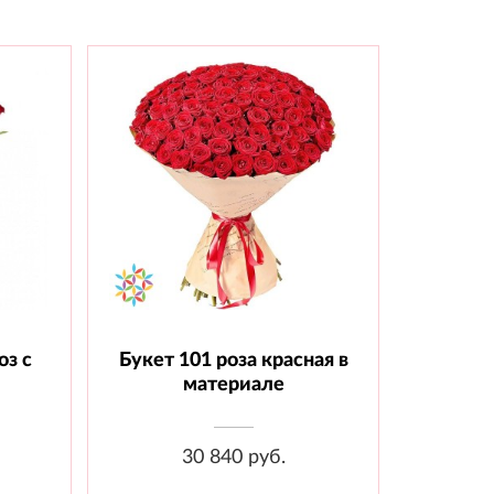
оз с
Букет 101 роза красная в
шт.,
Состав: Роза 70 см - 101 шт.,
Материал
материале
30 840 руб.