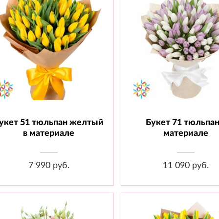
укет 51 тюльпан желтый
Букет 71 тюльпан
Состав: Тюльпан - 51 шт.,
Состав: Тюльпан - 71 ш
Материал
Материал
в материале
материале
7 990 руб.
11 090 руб.