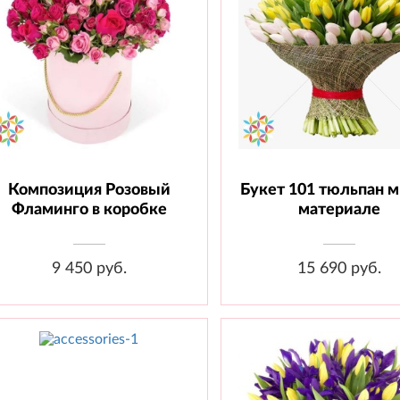
Композиция Розовый
Букет 101 тюльпан м
Состав: Роза 50 см- 15 шт, роза
Состав: Тюльпан - 101 ш
куст. 50 см- 10 шт, Шляпная
Материал
Фламинго в коробке
материале
коробка размер L, оазис-2 шт.
9 450 руб.
15 690 руб.