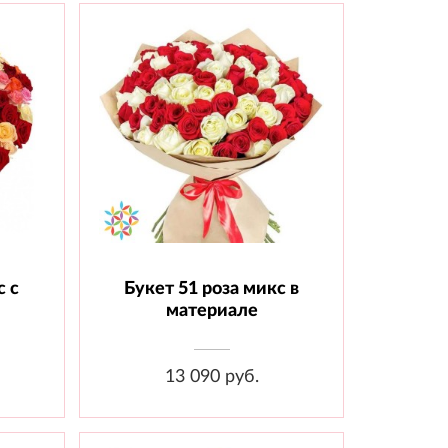
с с
Букет 51 роза микс в
шт.,
Состав: Роза 70 см - 51 шт,
Материал
материале
13 090 руб.