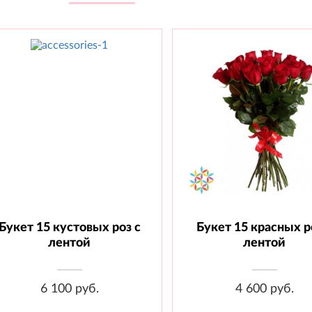
Букет 15 кустовых роз с
Букет 15 красных р
Состав:
Состав: Роза 70 см - 15 
Кустовая роза
Лента
лентой
лентой
60 см
-
15 шт.
6 100 руб.
4 600 руб.