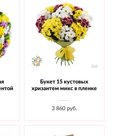
ая
Букет 15 кустовых
вая -
Состав: Хризантема кустовая -
15 шт., Пленка
ентой
хризантем микс в пленке
3 860 руб.