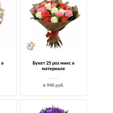
 в
Букет 25 роз микс в
т.,
Состав: Роза 60 см микс - 25
шт., Материал
материале
6 940 руб.