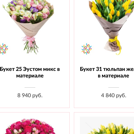
Букет 25 Эустом микс в
Букет 31 тюльпан ж
Состав: Эустома - 25 шт.,
Состав: Тюльпан - 31 ш
Материал
Материал
материале
в материале
8 940 руб.
4 840 руб.