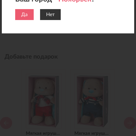
Да
Нет
Добавьте подарок
Мягкая игрушка Зайчик Jack&Lin в Синем Платье, 25 см
Мягкая игрушка Зайчик Jack&Lin в Красных Штанишках,25 см
Мягкая игрушка Зайчик Jack&Lin Морячок в Синих штанишках,25