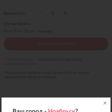
-
+
Количество:
Состав букета:
Роза 70см -25 шт., Упаковка
ДОБАВИТЬ В КОРЗИНУ
ОПЛАТА ЗАКАЗА
ОСОБЕННОСТИ ДОСТАВКИ
Заказ можно оплатить картой на сайте во время
оформления заказа в корзине.
Ваш город -
Ноябрьск
?