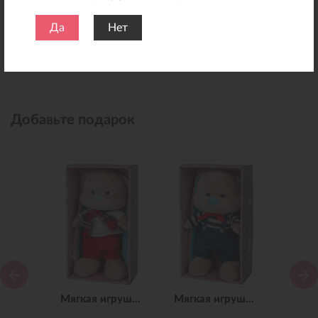
Да
Нет
Добавьте подарок
Мягкая игрушка Зайчик Jack&Lin в Синем Платье, 25 см
Мягкая игрушка Зайчик Jack&Lin в Красных Штанишках,25 см
Мягкая игрушка Зайчик Jack&Lin Морячок в Синих штанишках,25