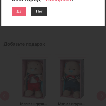
Да
Нет
Добавьте подарок
Мягкая игрушка Зайчик Jack&Lin в Синем Платье, 25 см
Мягкая игрушка Зайчик Jack&Lin в Красных Штанишках,25 см
Мягкая игрушка Зайчик Jack&Lin Морячок в Синих штанишках,25