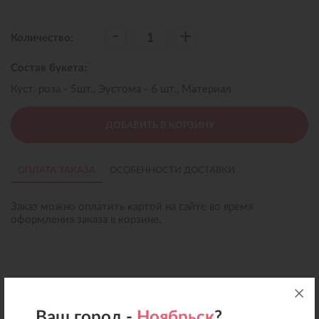
-
+
Количество:
Состав букета:
Куст. роза - 5шт., Эустома - 6 шт., Материал
ДОБАВИТЬ В КОРЗИНУ
ОПЛАТА ЗАКАЗА
ОСОБЕННОСТИ ДОСТАВКИ
Заказ можно оплатить картой на сайте во время
оформления заказа в корзине.
Ваш город -
Ноябрьск
?