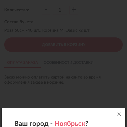
-
+
Количество:
Состав букета:
Роза 60см -40 шт., Корзина M, Оазис -2 шт
ДОБАВИТЬ В КОРЗИНУ
ОПЛАТА ЗАКАЗА
ОСОБЕННОСТИ ДОСТАВКИ
Заказ можно оплатить картой на сайте во время
оформления заказа в корзине.
Ваш город -
Ноябрьск
?