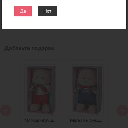
Да
Нет
Добавьте подарок
Мягкая игрушка Зайчик Jack&Lin в Синем Платье, 25 см
Мягкая игрушка Зайчик Jack&Lin в Красных Штанишках,25 см
Мягкая игрушка Зайчик Jack&Lin Морячок в Синих штанишках,25