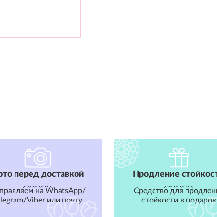
ото перед доставкой
Продление стойкос
правляем на WhatsApp/
Средство для продлен
elegram/Viber или почту
стойкости в подарок