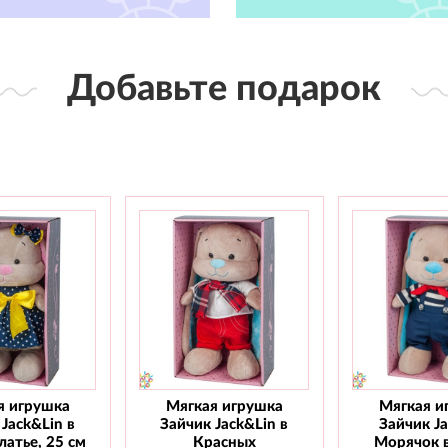
Добавьте подарок
я игрушка
Мягкая игрушка
Мягкая и
Jack&Lin в
Зайчик Jack&Lin в
Зайчик J
атье, 25 см
Красных
Морячок 