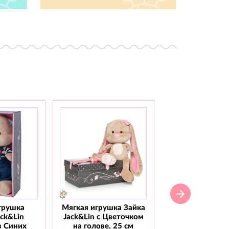
грушка
Мягкая игрушка Зайка
Мягкая игрушка
ack&Lin
Jack&Lin с Цветочком
Jack&Lin С го
в Синих
на голове, 25 см
бабочкой, 2