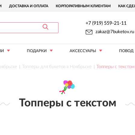
И
ДОСТАВКА И ОПЛАТА
КОРПОРАТИВНЫМ КЛИЕНТАМ
КАК СДЕ
+7 (919) 559-21-11
zakaz@7buketov.ru
ИИ
ПОДАРКИ
АКСЕССУАРЫ
ПОВОД
оябрьске
Топперы для букетов в Ноябрьске
Топперы с текстом
Топперы с текстом